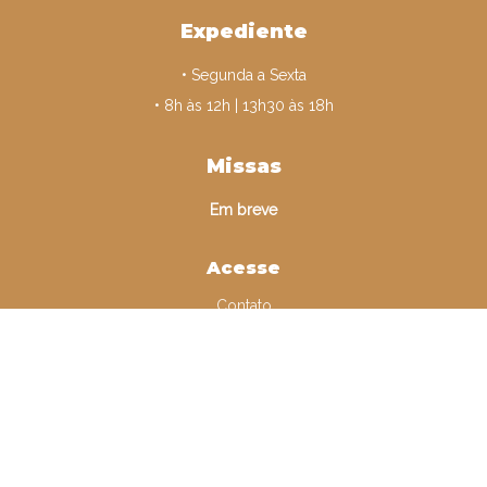
Expediente
• Segunda a Sexta
• 8h às 12h | 13h30 às 18h
Missas
Em breve
Acesse
Contato
Minha Conta
Comunicar Erro
Arquidiocese de Cascavel
©
2026
| Todos os direitos