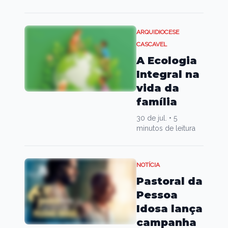
ARQUIDIOCESE
CASCAVEL
A Ecologia
Integral na
vida da
família
30 de jul.
•
5
minutos de leitura
NOTÍCIA
Pastoral da
Pessoa
Idosa lança
campanha