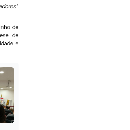
adores”
,
inho de
cese de
idade e