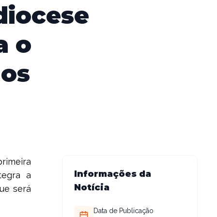
diocese
a o
nos
primeira
Informações da
tegra a
Notícia
que será
Data de Publicação