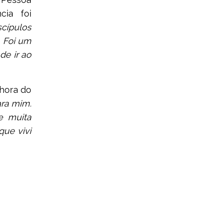
cia foi
cípulos
. Foi um
de ir ao
hora do
ara mim.
e muita
que vivi