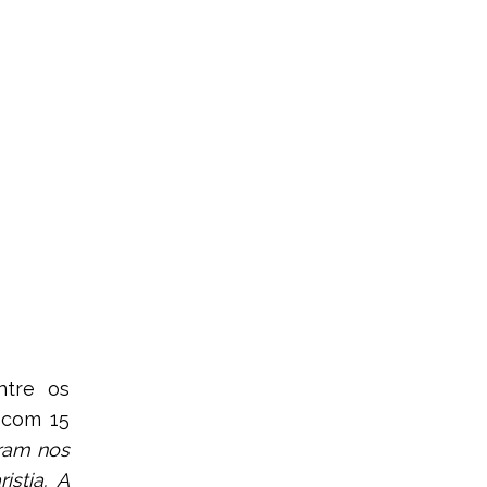
ntre os
 com 15
aram nos
stia. A