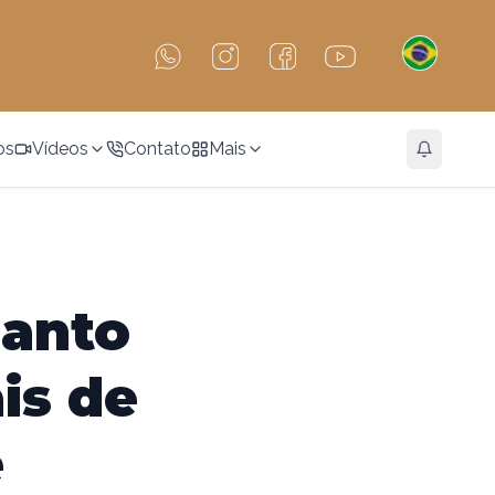
os
Vídeos
Contato
Mais
Santo
is de
e