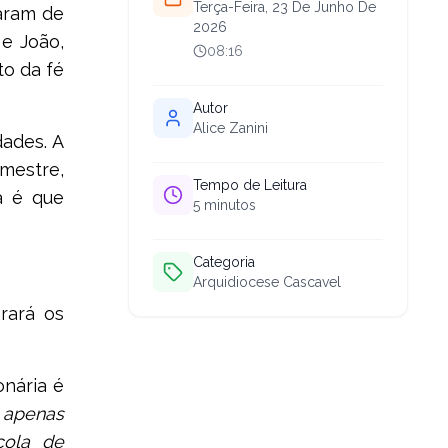
Terça-Feira, 23 De Junho De
param de
2026
e João,
08:16
to da fé
Autor
Alice Zanini
dades. A
mestre,
Tempo de Leitura
a é que
5
minutos
Categoria
Arquidiocese Cascavel
rará os
nária é
r apenas
cola de