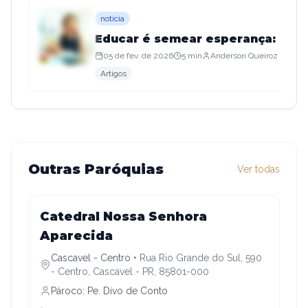
noticia
Educar é semear esperança: o col
05 de fev. de 2026
5 min
Anderson Queiroz
Artigos
Outras Paróquias
Ver todas
Cascavel - Centro
Catedral Nossa Senhora
Aparecida
Cascavel - Centro
•
Rua Rio Grande do Sul, 590
- Centro, Cascavel - PR, 85801-000
Pároco:
Pe. Divo de Conto