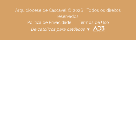
Arquidiocese de Cascavel
©
2026
| Todos os direitos
reservados.
Política de Privacidade
Termos de Uso
De católicos para católicos
♥