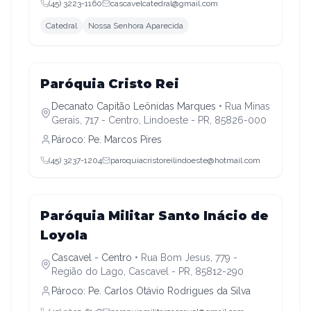
(45) 3223-1160
cascavelcatedral@gmail.com
Catedral
Nossa Senhora Aparecida
Decanato Capitão Leônidas Marques
Paróquia Cristo Rei
Decanato Capitão Leônidas Marques
•
Rua Minas
Gerais, 717 - Centro, Lindoeste - PR, 85826-000
Pároco:
Pe. Marcos Pires
(45) 3237-1204
paroquiacristoreilindoeste@hotmail.com
Cascavel - Centro
Paróquia Militar Santo Inácio de
Loyola
Cascavel - Centro
•
Rua Bom Jesus, 779 -
Região do Lago, Cascavel - PR, 85812-290
Pároco:
Pe. Carlos Otávio Rodrigues da Silva